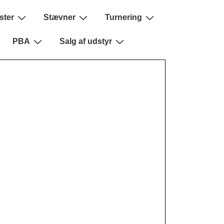
ster
Stævner
Turnering
PBA
Salg af udstyr