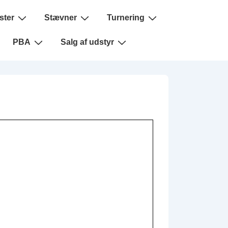
ster
Stævner
Turnering
PBA
Salg af udstyr