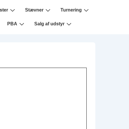
ster
Stævner
Turnering
PBA
Salg af udstyr