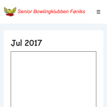
↓
Hop
ME
til
hovedindhold
Jul 2017