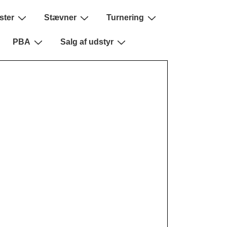
ster
Stævner
Turnering
PBA
Salg af udstyr