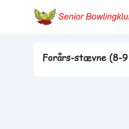
↓
Hop
til
hovedindhold
Forårs-stævne (8-9 