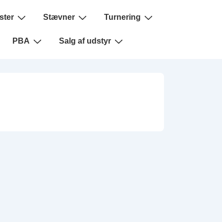
ster
Stævner
Turnering
PBA
Salg af udstyr