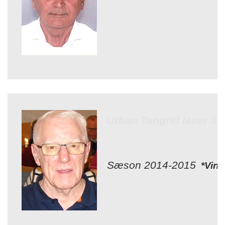
Urban Tangrid laver 300
Sæson 2014-2015
*Vinn