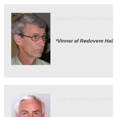
Bjarne Carlslund laver 
*Vinner af Rødovere Hall
Lars Rasmussen førte P