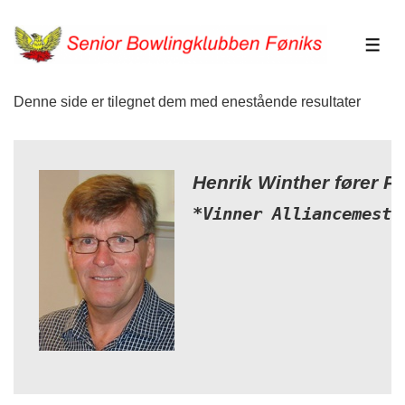
↓
Hop
ME
til
hovedindhold
Denne side er tilegnet dem med enestående resultater
Henrik Winther fører PB
*Vinner Alliancemeste