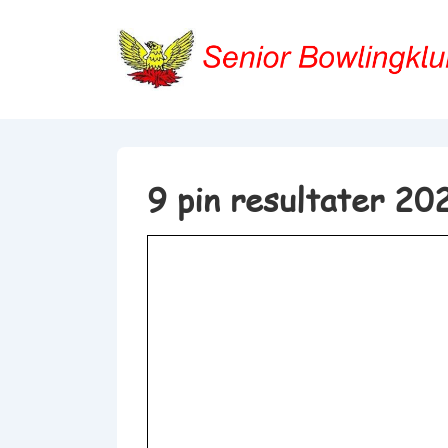
↓
Hop
til
hovedindhold
9 pin resultater 20