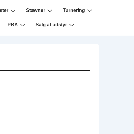
ster
Stævner
Turnering
PBA
Salg af udstyr